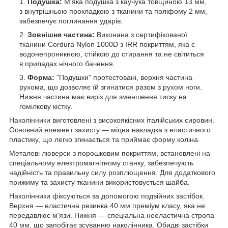
Подушка:
М'яка подушка з каучука товщиною 13 мм,
з внутрішньою прокладкою з тканини та поліфому 2 мм,
забезпечує поглинання ударів.
Зовнішня частина:
Виконана з сертифікованої
тканини Cordura Nylon 1000D з IRR покриттям, яка є
водонепроникною, стійкою до стирання та не світиться
в приладах нічного бачення.
Форма:
"Подушки" протестовані, верхня частина
рухома, що дозволяє їй згинатися разом з рухом ноги.
Нижня частина має виріз для зменшення тиску на
гомілкову кістку.
Наколінники виготовлені з високоякісних італійських сировин.
Основний елемент захисту — міцна накладка з еластичного
пластику, що легко згинається та приймає форму коліна.
Металеві люверси з порошковим покриттям, встановлені на
спеціальному електромагнітному станку, забезпечують
надійність та правильну силу розплющення. Для додаткового
прижиму та захисту тканини використовується шайба.
Наколінники фіксуються за допомогою подвійних застібок.
Верхня — еластична резинка 40 мм преміум класу, яка не
передавлює м'язи. Нижня — спеціальна нееластична стропа
40 мм, що запобігає зсуванню наколінника. Обидві застібки