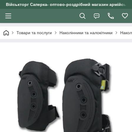
Військторг Саперка- оптово-роздрібний магазин армійського
Товари та послуги
Наколінники та налокітники
Накол