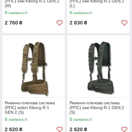
(РПС) хакі Kiborg R-1 GEN.2
(РПС) хакі Kiborg R-1 GEN.2
(M)
(L)
В наявності
В наявності
2 760
2 830
₴
₴
Ремінно-плечова система
Ремінно-плечова система
(РПС) койот Kiborg R-1
(РПС) хакі Kiborg R-1 GEN.2
GEN.2 (S)
(S)
В наявності
В наявності
2 620
2 620
₴
₴