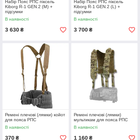
Набір Пояс РПС піксель
Набір Пояс РПС піксель
Kiborg R-1 GEN.2 (M) +
Kiborg R-1 GEN.2 (L) +
підсумки
підсумки
В наявності
В наявності
3 630
3 700
₴
₴
Ремені плечові (лямки) койот
Ремені плечові (лямки)
для пояса РПС
мультикам для пояса РПС
В наявності
В наявності
370
1 160
₴
₴