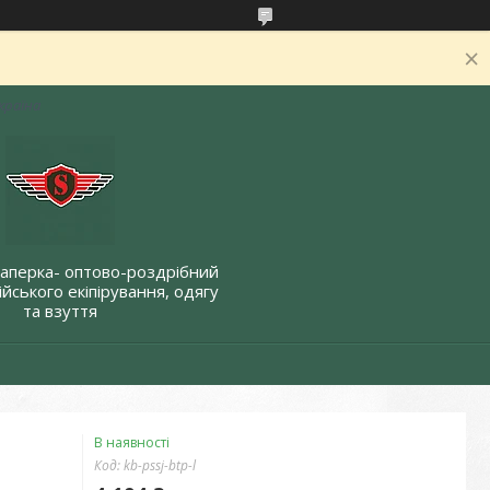
Україна
Саперка- оптово-роздрібний
йського екіпірування, одягу
та взуття
В наявності
Код:
kb-pssj-btp-l