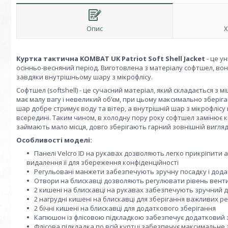
Опис
Х
Куртка тактична KOMBAT UK Patriot Soft Shell Jacket
- це у
осінньо-весняний період. Виготовлена з матеріалу софтшел, вон
завдяки внутрішньому шару з мікрофлісу.
Софтшел (softshell) - це сучасний матеріал, який складається з м
має малу вагу і невеликий об’єм, при цьому максимально зберіга
шар добре стримує воду та вітер, а внутрішній шар з мікрофлісу 
всередині. Таким чином, в холодну пору року софтшел замінює кіл
займають мало місця, довго зберігають гарний зовнішній вигля
Особливості моделі:
Панелі Velcro ID на рукавах дозволяють легко прикріпити 
видалення її для збереження конфіденційності
Регульовані манжети забезпечують зручну посадку і додат
Отвори на блискавці дозволяють регулювати рівень вентил
2 кишені на блискавці на рукавах забезпечують зручний д
2 нагрудні кишені на блискавці для зберігання важливих р
2 бічні кишені на блискавці для додаткового зберігання
Капюшон із флісовою підкладкою забезпечує додатковий з
Флісова підкладка по всій куртці забезпечує максимальне