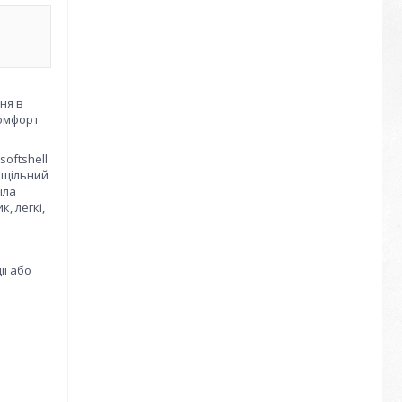
ня в
комфорт
softshell
й щільний
іла
, легкі,
ії або