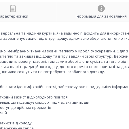
арактеристики
Інформація для замовлення
ніверсальна та надійна куртка, яка відмінно підходить для використан
а забезпечує захист від вітру і дощу, одночасно зберігаючи тепло і 
іцної мембранної тканини зовні і теплого мікрофлісу зсередини. Одяг з 
є тепло та захищає від дощу та вітру завдяки своїй структурі. Верхні
виводить вологу назовні, тим самим зберігаючи сухість та тепло від т
ька шарів традиційного одягу, до того ж речі з нього приємні на дотик
д, швидко сохнуть та не потребують особливого догляду.
або зняти ідентифікаційні патчі, забезпечуючи швидку зміну інформац
ковий захист від холодного повітря
яції, що підвищує комфорт під час активних дій
оступ до дрібних предметів
ечей
ахист від холоду
 збереження тепла