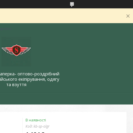
Україна
Саперка- оптово-роздрібний
йського екіпірування, одягу
та взуття
В наявності
Код:
kb-sp-olgr