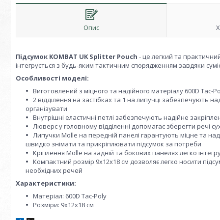
Опис
Х
Підсумок KOMBAT UK Splitter Pouch
- це легкий та практичний
інтегрується з будь-яким тактичним спорядженням завдяки сумісн
Особливості моделі:
Виготовлений з міцного та надійного матеріалу 600D Tac-Po
2 відділення на застібках та 1 на липучці забезпечують на
організувати
Внутрішні еластичні петлі забезпечують надійне закріпле
Люверс у головному відділенні допомагає зберегти речі 
Липучки Molle на передній панелі гарантують міцне та над
швидко знімати та прикріплювати підсумок за потреби
Кріплення Molle на задній та бокових панелях легко інтег
Компактний розмір 9x12x18 см дозволяє легко носити підсу
необхідних речей
Характеристики:
Матеріал: 600D Tac-Poly
Розміри: 9x12x18 см