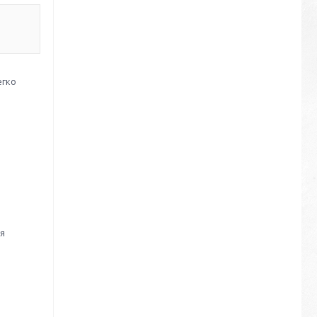
егко
ня