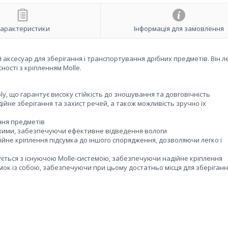
арактеристики
Інформація для замовлення
 аксесуар для зберігання і транспортування дрібних предметів. Він л
ості з кріпленням Molle.
ly, що гарантує високу стійкість до зношування та довговічність
дійне зберігання та захист речей, а також можливість зручно їх
ння предметів
сухими, забезпечуючи ефективне відведення вологи
ійне кріплення підсумка до іншого спорядження, дозволяючи легко і
рується з існуючою Molle-системою, забезпечуючи надійне кріплення
мок із собою, забезпечуючи при цьому достатньо місця для зберіган