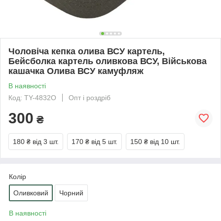
Чоловіча кепка олива ВСУ картель,
Бейсболка картель оливкова ВСУ, Військова
кашачка Олива ВСУ камуфляж
В наявності
Код: TY-4832О
Опт і роздріб
300
₴
180 ₴
від 3 шт.
170 ₴
від 5 шт.
150 ₴
від 10 шт.
Колір
Оливковий
Чорний
В наявності