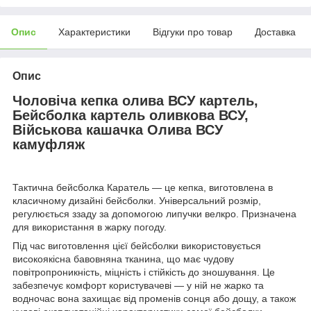
Опис
Характеристики
Відгуки про товар
Доставка
Опис
Чоловіча кепка олива ВСУ картель,
Бейсболка картель оливкова ВСУ,
Військова кашачка Олива ВСУ
камуфляж
Тактична бейсболка Каратель — це кепка, виготовлена в
класичному дизайні бейсболки. Універсальний розмір,
регулюється ззаду за допомогою липучки велкро. Призначена
для використання в жарку погоду.
Під час виготовлення цієї бейсболки використовується
високоякісна бавовняна тканина, що має чудову
повітропроникність, міцність і стійкість до зношування. Це
забезпечує комфорт користувачеві — у ній не жарко та
водночас вона захищає від променів сонця або дощу, а також