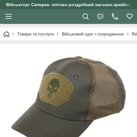
Військторг Саперка- оптово-роздрібний магазин армійського
Товари та послуги
Військовий одяг і спорядження
Ві