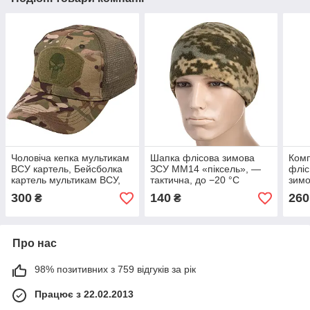
Чоловіча кепка мультикам
Шапка флісова зимова
Комп
ВСУ картель, Бейсболка
ЗСУ MM14 «піксель», —
фліс
картель мультикам ВСУ,
тактична, до −20 °C
зимо
Військова кашарка
унів
300
140
260
₴
₴
мультикам ВСУ камуфляж
Про нас
98% позитивних з 759 відгуків за рік
Працює з 22.02.2013