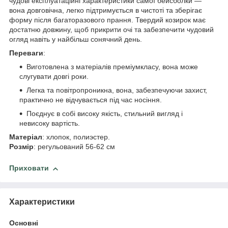
чудові експлуатаційні характеристики самої бейсболки —
вона довговічна, легко підтримується в чистоті та зберігає
форму після багаторазового прання. Твердий козирок має
достатню довжину, щоб прикрити очі та забезпечити чудовий
огляд навіть у найбільш сонячний день.
Переваги
:
Виготовлена з матеріалів преміумкласу, вона може
слугувати довгі роки.
Легка та повітропроникна, вона, забезпечуючи захист,
практично не відчувається під час носіння.
Поєднує в собі високу якість, стильний вигляд і
невисоку вартість.
Матеріал
: хлопок, полиэстер.
Розмір
: регульований 56-62 см
Приховати
Характеристики
Основні