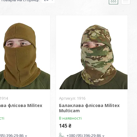
1914
1916
ва флісова Militex
Балаклава флісова Militex
Multicam
сті
В наявності
145 ₴
(95) 396-29-86
+380 (95) 396-29-86