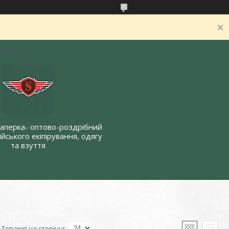
Україна
Саперка- оптово-роздрібний
йського екіпірування, одягу
та взуття