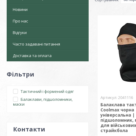
Новини
Про нас
Відгуки
Часто задавані питання
Доставка та оплата
Фільтри
Тактичний і формений одяг
2041116
Балаклави, підшоломники,
маски
Балаклава так
Coolmax чорна
універсальна |
підшоломник, 
для військових
Контакти
страйкбола