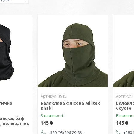
1915
тична
Балаклава флісова Militex
Балакла
Khaki
Coyote
В наявності
В наявно
маска, баф
145 ₴
145 ₴
, полювання,
+380 (95) 396-29-86
+380 