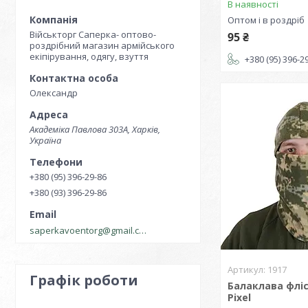
В наявності
Оптом і в роздріб
Військторг Саперка- оптово-
95 ₴
роздрібний магазин армійського
екіпірування, одягу, взуття
+380 (95) 396-2
Олександр
Академіка Павлова 303А, Харків,
Україна
+380 (95) 396-29-86
+380 (93) 396-29-86
saperkavoentorg@gmail.com
1917
Графік роботи
Балаклава фліс
Pixel