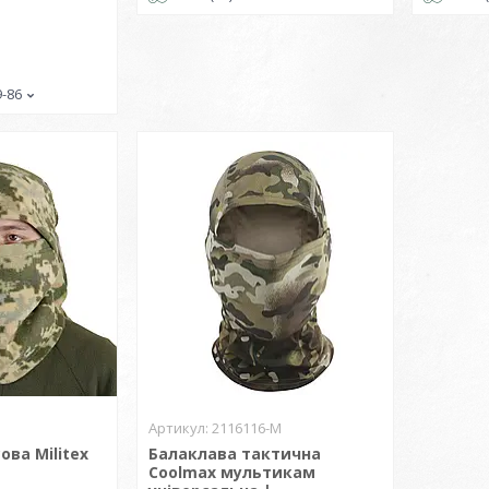
9-86
2116116-M
ова Militex
Балаклава тактична
Coolmax мультикам