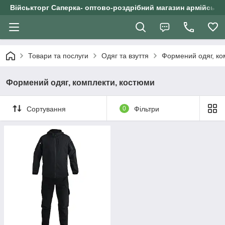
Військторг Саперка- оптово-роздрібний магазин армійського
Товари та послуги
Одяг та взуття
Формений одяг, ко
Формений одяг, комплекти, костюми
Сортування
0
Фільтри