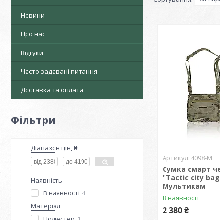
Новини
Про нас
Відгуки
Часто задавані питання
Доставка та оплата
Фільтри
Діапазон цін, ₴
4098-М
Сумка смарт ч
"Tactic city ba
Наявність
Мультикам
В наявності
4
В наявності
Матеріал
2 380 ₴
Поліестер
1