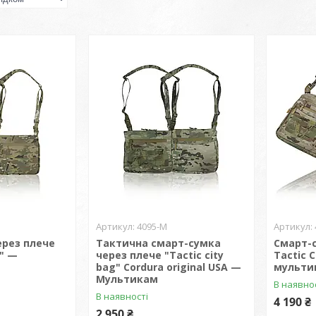
4095-М
ерез плече
Тактична смарт-сумка
Смарт-
g" —
через плече "Tactic city
Tactic C
bag" Cordura original USA —
мультик
Мультикам
В наявно
В наявності
4 190 ₴
2 950 ₴