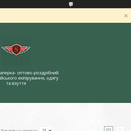
Україна
Саперка- оптово-роздрібний
йського екіпірування, одягу
та взуття