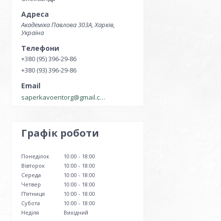
Академіка Павлова 303А, Харків,
Україна
+380 (95) 396-29-86
+380 (93) 396-29-86
saperkavoentorg@gmail.com
Графік роботи
Понеділок
10:00
18:00
Вівторок
10:00
18:00
Середа
10:00
18:00
Четвер
10:00
18:00
Пʼятниця
10:00
18:00
Субота
10:00
18:00
Неділя
Вихідний