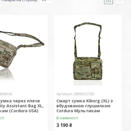
4090-М
2809012100
сумка через плече
Смарт сумка Kiborg (XL) з
ity Assistant Bag XL,
вбудованою глушилкою
ам (Cordura USA)
Cordura Мультикам
сті
В наявності
3 190 ₴