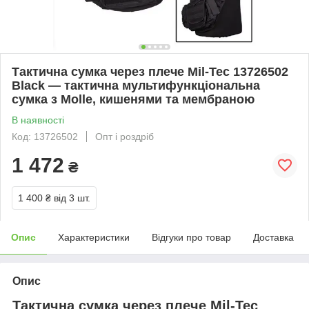
Тактична сумка через плече Mil-Tec 13726502
Black — тактична мультифункціональна
сумка з Molle, кишенями та мембраною
В наявності
Код: 13726502
Опт і роздріб
1 472
₴
1 400 ₴
від 3 шт.
Опис
Характеристики
Відгуки про товар
Доставка
Опис
Тактична сумка через плече Mil-Tec