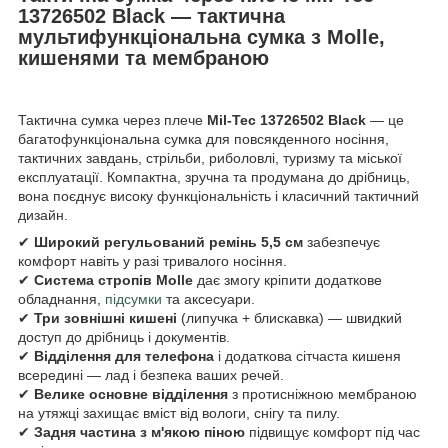
13726502 Black — тактична
мультифункціональна сумка з Molle,
кишенями та мембраною
Тактична сумка через плече
Mil-Tec 13726502 Black
— це
багатофункціональна сумка для повсякденного носіння,
тактичних завдань, стрільби, риболовлі, туризму та міської
експлуатації. Компактна, зручна та продумана до дрібниць,
вона поєднує високу функціональність і класичний тактичний
дизайн.
✔
Широкий регульований ремінь 5,5 см
забезпечує
комфорт навіть у разі тривалого носіння.
✔
Система стропів Molle
дає змогу кріпити додаткове
обладнання,
підсумки
та аксесуари.
✔
Три зовнішні кишені
(липучка + блискавка) — швидкий
доступ до дрібниць і документів.
✔
Відділення для телефона
і додаткова сітчаста кишеня
всередині — лад і безпека ваших речей.
✔
Велике основне відділення
з протисніжною мембраною
на утяжці захищає вміст від вологи, снігу та пилу.
✔
Задня частина з м'якою піною
підвищує комфорт під час