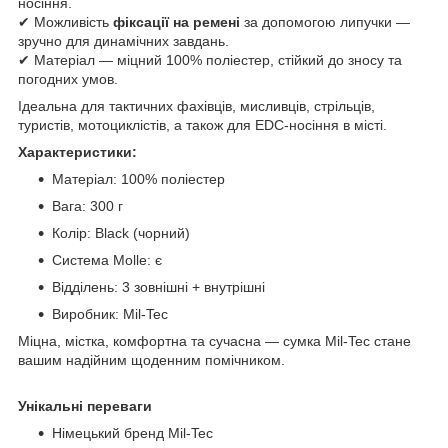
носіння.
✔ Можливість
фіксації на ремені
за допомогою липучки —
зручно для динамічних завдань.
✔ Матеріал — міцний 100% поліестер, стійкий до зносу та
погодних умов.
Ідеальна для тактичних фахівців, мисливців, стрільців,
туристів, мотоциклістів, а також для EDC-носіння в місті.
Характеристики:
Матеріал: 100% поліестер
Вага: 300 г
Колір: Black (чорний)
Система Molle: є
Відділень: 3 зовнішні + внутрішні
Виробник: Mil-Tec
Міцна, містка, комфортна та сучасна — сумка Mil-Tec стане
вашим надійним щоденним помічником.
Унікальні переваги
Німецький бренд Mil-Tec