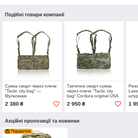
Подібні товари компанії
Сумка смарт через плече
Тактична смарт-сумка
Рюкз
"Tactic city bag" —
через плече "Tactic city
Lase
Мультикам
bag" Cordura original USA
штур
— Мультикам
рюк
2 380
2 950
1 9
₴
₴
армі
міцн
Акційні пропозиції та новинки
Подарунок