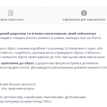
арактеристики
Інформація для замовлення
ений широким та м’яким наплічником, який забезпечує
 Завдяки товщині м'якого елемента, ремінь зменшує тиск на плече,
ької зброї, зокрема карабінів та рушниць. В порівнянні з одно- або
йкість і надійність, допомагаючи утримувати зброю стабільно і
ю залишати зброю прикладеною до тіла, при цьому звільняючи руки.
 кріплення до зброї
, а додаткова фіксуюча пряжка допомагає
ня грудної клітки. Для швидкого регулювання довжини ременя є пет
для більшої зручності.
іла, звільняючи руки.
.
ої: автоматами, карабінами, гвинтівками і дробовиками.
 що витримує розрив понад 100 кг.