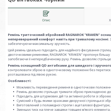
Опис
Х
Ремінь триточковий збройовий RAGNAROK "KRAKEN" оснащ
неперевершений комфорт навіть при тривалому носінні
.
забезпечуючи максимальну зручність.
Цей ремінь ідеально підходить для надійного фіксування стрілец
двоточковими ременями, RAGNAROK "KRAKEN" пропонує більшу сті
запобігаючи її непередбаченому руху. Ремінь дозволяє стрільц
Ремінь оснащений QD антабками для швидкого і зручного
контролювати зброю в одноточковому положенні без перетискан
розташована під лівою рукою.
Особливості:
Можливість переведення ременя в одноточкове положення 
Ремінь дозволяє стрільцю тримати зброю прикладеною до т
Підходить для штурмових дій та активної роботи зі зброєю
Сумісний з будь-якими зразками дворучної стрілецької збр
Виготовлений з поліамідної стропи і ацеталової фурнітури,
Зменшує тиск на плече завдяки товщині м’якого елемента.