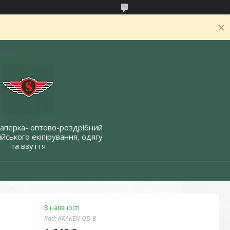
Україна
Саперка- оптово-роздрібний
йського екіпірування, одягу
та взуття
В наявності
Код:
KRAKEN-QD-B