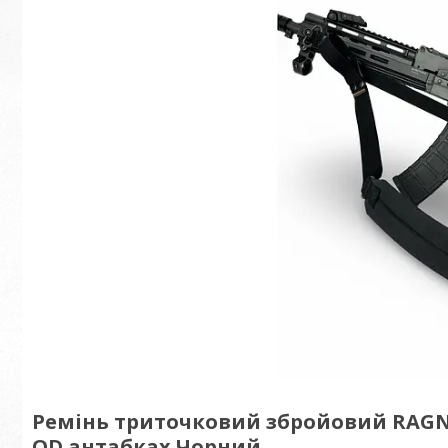
Ремінь триточковий збройовий RAG
QD антабках Чорний