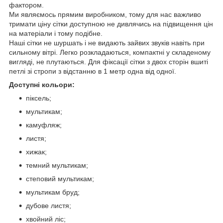
фактором.
Ми являємось прямим виробником, тому для нас важливо
тримати ціну сітки доступною не дивлячись на підвищення цін
на матеріали і тому подібне.
Наші сітки не шуршать і не видають зайвих звуків навіть при
сильному вітрі. Легко розкладаються, компактні у складеному
вигляді, не плутаються. Для фіксації сітки з двох сторін вшиті
петлі зі стропи з відстанню в 1 метр одна від одної.
Доступні кольори:
піксель;
мультикам;
камуфляж;
листя;
хижак;
темний мультикам;
степовий мультикам;
мультикам бруд;
дубове листя;
хвойний ліс;