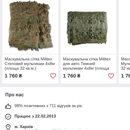
Маскувальна сітка Militex
Маскувальна сітка Militex
Маск
Степовий мультикам 4х8м
для авто Темний
Муль
(площа 32 кв.м.)
мультикам 4х8м (площа
32 к
32 кв.м.)
1 760
1 760
1 7
₴
₴
Про нас
98% позитивних з 711 відгуків за рік
Працює з 22.02.2013
м. Харків