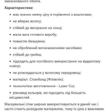
замаскованого обєкта.
Характеристики
:
має значно нижчу ціну в порівнянні з аналогами;
не вбирає вологу;
стійкий до вигорання на сонці;
мала вага готового виробу;
повністю безшумна;
не оброблений вогнезахисними засобами;
стійкий до грибка;
підходить для постійного використання на відкритому
повітрі;
не розкладається у вологому середовищі;
матеріал: Спанбонд (Флізелін);
технологією виготовлення - Laser Cut;
різновид кольорів, які підходять під більшість
місцевостей.
Маскувальні сітки широко використовуються в даний час і
часто стають розхідним матеріалом, тому їх ціна є важливим