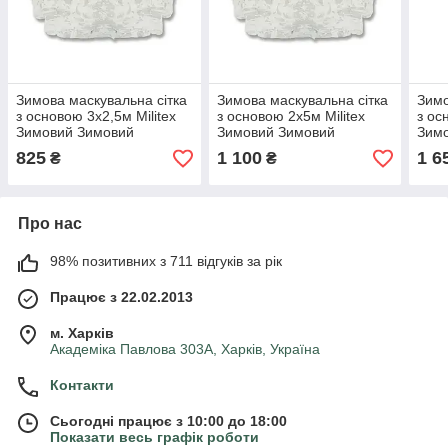
Зимова маскувальна сітка
Зимова маскувальна сітка
Зимо
з основою 3х2,5м Militex
з основою 2х5м Militex
з ос
Зимовий Зимовий
Зимовий Зимовий
Зимо
мультикам
мультикам
825
1 100
1 6
₴
₴
Про нас
98% позитивних з 711 відгуків за рік
Працює з 22.02.2013
м. Харків
Академіка Павлова 303А, Харків, Україна
Контакти
Сьогодні працює з 10:00 до 18:00
Показати весь графік роботи