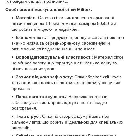
їх невидимість для противника.
Особливості маскувальної сітки Militex:
Матеріал
: Основа сітки виготовлена з армованої
нитки товщиною 1.8 мм, комірки розміром 50х50 мм,
що робить її міцною та надійною.
Економічність
: Продукція пропонується за ціною, що
значно нижча за середньоринкову, забезпечуючи
оптимальне співвідношення ціни та якості.
Водовідштовхувальні властивості
: Матеріал сітки
не вбирає вологу, що гарантує її стійкість до дощу та
різних погодних умов.
Захист від ультрафіолету
: Сітка зберігає свій колір
та властивості навіть після тривалого впливу сонячних
променів.
Легка вага та зручність
: Невелика вага сітки
забезпечує легкість транспортування та швидке
розгортання.
Тиха в русі
: Сітка не створює шуму навіть при
сильному вітрі, що робить її ідеальною для спеціальних
операцій.
Стійкість до грибкових уражень
: Виготовлена з