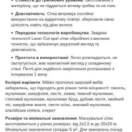
матеріалу, що не піддається впливу грибка та не гниє.
Довговічність
: Сітка витримує постійне
використання на відкритому повітрі, зберігаючи свою
цілісність навіть під дією вологи.
Передова технологія виробництва
: Завдяки
технології Laser Cut краї сітки оброблені з високою
точністю, що забезпечує акуратний вигляд та
довговічність.
Простота в використанні
: Легко розкладається, не
заплутується, має компактний вигляд у складеному
стані. Петлі для надійного закріплення розташовані з
інтервалом 1 метр.
Колірні варіанти
: Militex пропонує широкий вибір
забарвлень, що підходять для різних типів місцевості: піксель,
мультикам, камуфляж, листя, хижак, темний мультикам,
степовий мультикам, мультикам бруд, дубове листя, хвойний
ліс, камуфляж земля, листя осінь, зимовий мультикам,
альпійська клякса, очерет
Розміри та мінімальні замовлення
: Маскувальні сітки
виготовляються у різних розмірах: від 2х2,5 м до 20х20 м.
Мінімальне замовлення складає 5 м². Для замовлень понад