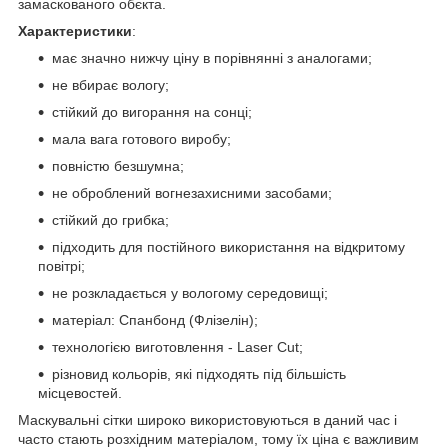
замаскованого обєкта.
Характеристики
:
має значно нижчу ціну в порівнянні з аналогами;
не вбирає вологу;
стійкий до вигорання на сонці;
мала вага готового виробу;
повністю безшумна;
не оброблений вогнезахисними засобами;
стійкий до грибка;
підходить для постійного використання на відкритому
повітрі;
не розкладається у вологому середовищі;
матеріал: Спанбонд (Флізелін);
технологією виготовлення - Laser Cut;
різновид кольорів, які підходять під більшість
місцевостей.
Маскувальні сітки широко використовуються в даний час і
часто стають розхідним матеріалом, тому їх ціна є важливим