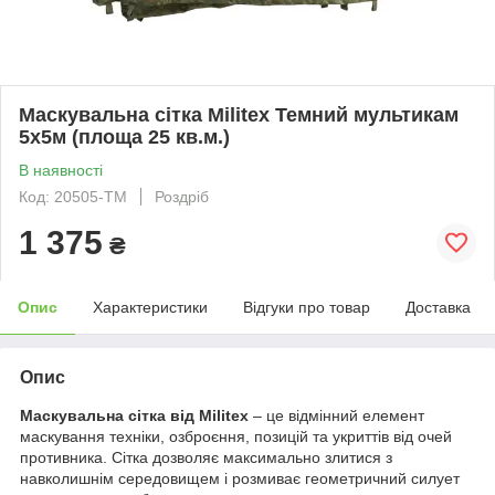
Маскувальна сітка Militex Темний мультикам
5х5м (площа 25 кв.м.)
В наявності
Код: 20505-ТМ
Роздріб
1 375
₴
Опис
Характеристики
Відгуки про товар
Доставка
Опис
Маскувальна сітка від Militex
– це відмінний елемент
маскування техніки, озброєння, позицій та укриттів від очей
противника. Сітка дозволяє максимально злитися з
навколишнім середовищем і розмиває геометричний силует