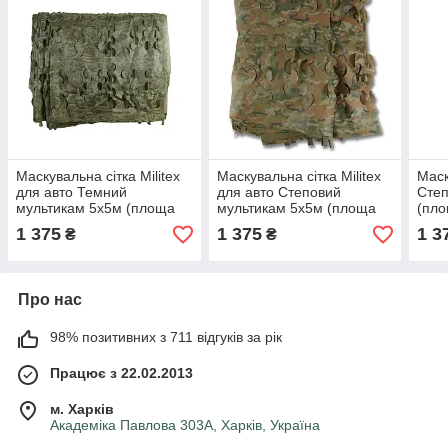
Маскувальна сітка Militex
Маскувальна сітка Militex
Маск
для авто Темний
для авто Степовий
Степ
мультикам 5х5м (площа
мультикам 5х5м (площа
(пло
25 кв.м.)
25 кв.м.)
1 375
1 375
1 3
₴
₴
Про нас
98% позитивних з 711 відгуків за рік
Працює з 22.02.2013
м. Харків
Академіка Павлова 303А, Харків, Україна