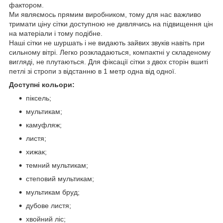
фактором.
Ми являємось прямим виробником, тому для нас важливо
тримати ціну сітки доступною не дивлячись на підвищення цін
на матеріали і тому подібне.
Наші сітки не шуршать і не видають зайвих звуків навіть при
сильному вітрі. Легко розкладаються, компактні у складеному
вигляді, не плутаються. Для фіксації сітки з двох сторін вшиті
петлі зі стропи з відстанню в 1 метр одна від одної.
Доступні кольори:
піксель;
мультикам;
камуфляж;
листя;
хижак;
темний мультикам;
степовий мультикам;
мультикам бруд;
дубове листя;
хвойний ліс;