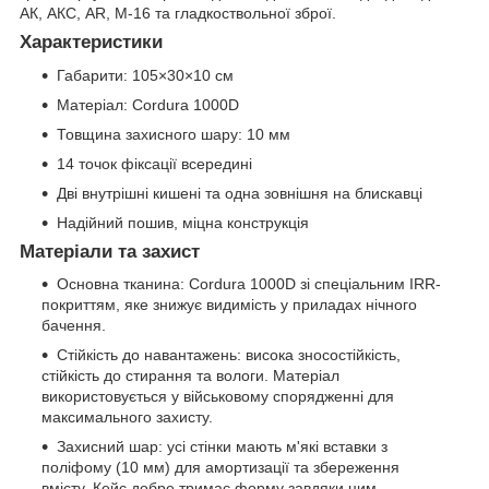
АК, АКС, AR, M-16 та гладкоствольної зброї.
Характеристики
Габарити: 105×30×10 см
Матеріал: Cordura 1000D
Товщина захисного шару: 10 мм
14 точок фіксації всередині
Дві внутрішні кишені та одна зовнішня на блискавці
Надійний пошив, міцна конструкція
Матеріали та захист
Основна тканина: Cordura 1000D зі спеціальним IRR-
покриттям, яке знижує видимість у приладах нічного
бачення.
Стійкість до навантажень: висока зносостійкість,
стійкість до стирання та вологи. Матеріал
використовується у військовому спорядженні для
максимального захисту.
Захисний шар: усі стінки мають м'які вставки з
поліфому (10 мм) для амортизації та збереження
вмісту. Кейс добре тримає форму завдяки цим