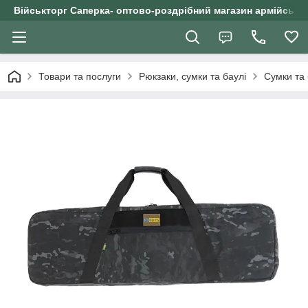
Військторг Саперка- оптово-роздрібний магазин армійського
Товари та послуги
Рюкзаки, сумки та баулі
Сумки та