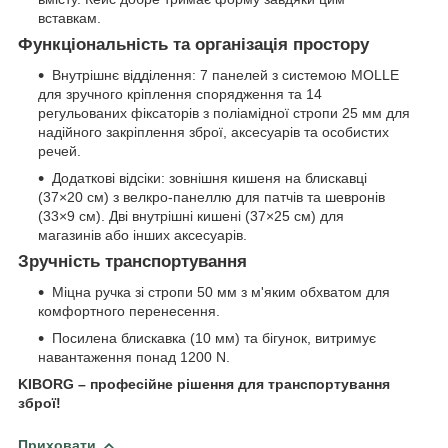
вставкам.
Функціональність та організація простору
Внутрішнє відділення: 7 панелей з системою MOLLE
для зручного кріплення спорядження та 14
регульованих фіксаторів з поліамідної стропи 25 мм для
надійного закріплення зброї, аксесуарів та особистих
речей.
Додаткові відсіки: зовнішня кишеня на блискавці
(37×20 см) з велкро-панеллю для патчів та шевронів
(33×9 см). Дві внутрішні кишені (37×25 см) для
магазинів або інших аксесуарів.
Зручність транспортування
Міцна ручка зі стропи 50 мм з м'яким обхватом для
комфортного перенесення.
Посилена блискавка (10 мм) та бігунок, витримує
навантаження понад 1200 N.
KIBORG – професійне рішення для транспортування
зброї!
Приховати