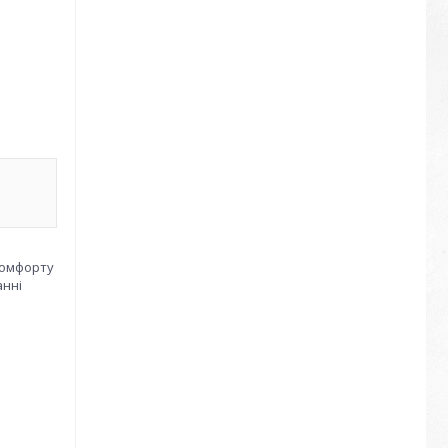
комфорту
анні