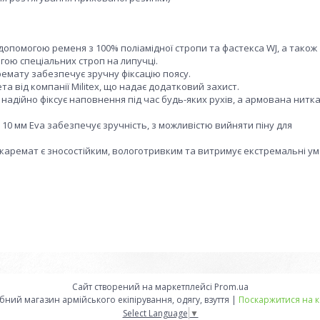
 допомогою ременя з 100% поліамідної стропи та фастекса WJ, а також
огою спеціальних строп на липучці.
ремату забезпечує зручну фіксацію поясу.
а від компанії Militex, що надає додатковий захист.
надійно фіксує наповнення під час будь-яких рухів, а армована нитк
 10 мм Eva забезпечує зручність, з можливістю вийняти піну для
, каремат є зносостійким, вологотривким та витримує екстремальні у
Сайт створений на маркетплейсі
Prom.ua
Військторг Саперка- оптово-роздрібний магазин армійського екіпірування, одягу, взуття |
Поскаржитися на к
Select Language
▼