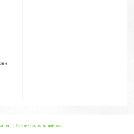
а
мови
онтент
|
Політика конфіденційності