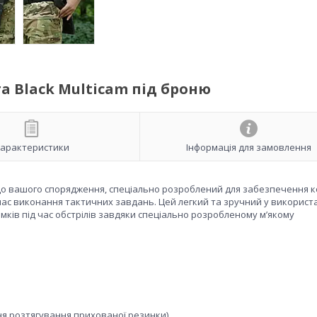
a Black Multicam під броню
арактеристики
Інформація для замовлення
 до вашого спорядження, спеціально розроблений для забезпечення 
 час виконання тактичних завдань. Цей легкий та зручний у використ
амків під час обстрілів завдяки спеціально розробленому м’якому
ння розтягування прихованої резинки)