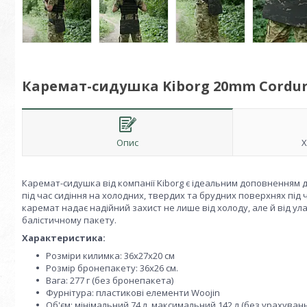
Каремат-сидушка Kiborg 20mm Cordur
Опис
Х
Каремат-сидушка від компанії Kiborg є ідеальним доповненням
під час сидіння на холодних, твердих та брудних поверхнях під
каремат надає надійний захист не лише від холоду, але й від ул
балістичному пакету.
Характеристика:
Розміри килимка: 36х27х20 см
Розмір бронепакету: 36х26 см.
Вага: 277 г (без бронепакета)
Фурнітура: пластикові елементи Woojin
Об'єм: мінімальний 74 л, максимальний 142 л (без урахува