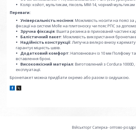
Колір: койот, мультикам, піксель ММ-14, чорний мультикам
Переваги:
Універсальність носіння
: Можливість носити на поясі за
фіксації на системі Molle на плитоноску чи пояс РПС за допом
Зручна фіксація
: Вшита резинка в прихованій частині ка
Балістичний пакет
: Можливість використання бронепакет
Надійність конструкції
: Липучка велкро внизу каремату 
гарантує міцність швів.
Додатковий комфорт
: Наповнювач із 10 мм Поліфому та
вставлення броні.
Високоякісний матеріал
: Виготовлений з Cordura 1000D
експлуатації.
Бронепакет можна придбати окремо або разом із сидушкою.