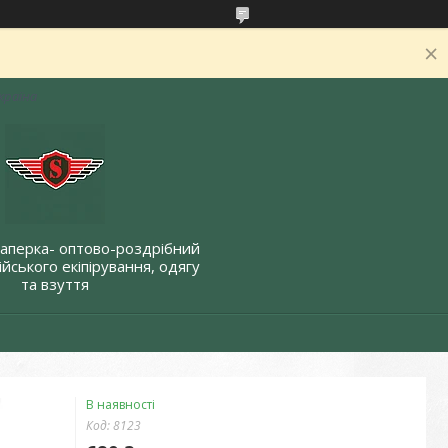
Україна
Саперка- оптово-роздрібний
йського екіпірування, одягу
та взуття
В наявності
Код:
8123