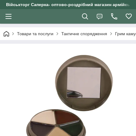
Військторг Саперка- оптово-роздрібний магазин армійського
Товари та послуги
Тактичне спорядження
Грим кам