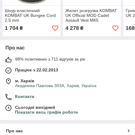
Шнур еластичний
Жилет розгрузка KOMBAT
Гри
KOMBAT UK Bungee Cord
UK Official MOD Cadet
UK 2
2,5 mm
Assault Vest MK5
1 704
4 278
168
₴
₴
Про нас
98% позитивних з 711 відгуків за рік
Працює з 22.02.2013
м. Харків
Академіка Павлова 303А, Харків, Україна
Контакти
Сьогодні вихідний
Показати весь графік роботи
Про нас