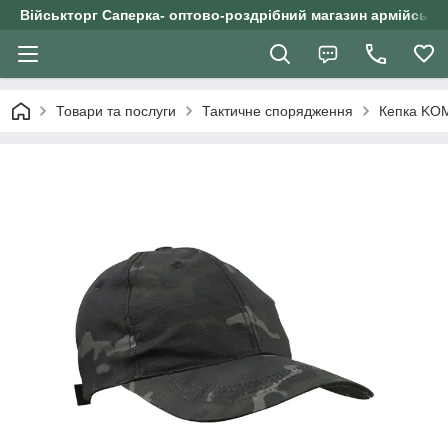
Військторг Саперка- оптово-роздрібний магазин армійського
Товари та послуги
Тактичне спорядження
Кепка KOM