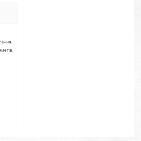
тання.
аметів,