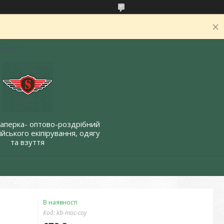
Україна
Саперка- оптово-роздрібний
йського екіпірування, одягу
та взуття
В наявності
Код:
kb-moc-coy