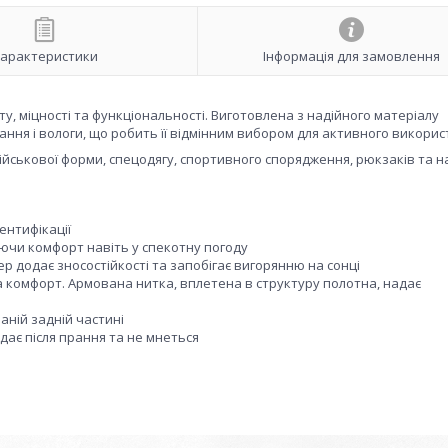
арактеристики
Інформація для замовлення
у, міцності та функціональності. Виготовлена з надійного матеріалу
рання і вологи, що робить її відмінним вибором для активного викорис
ійськової форми, спецодягу, спортивного спорядження, рюкзаків та н
ентифікації
ючи комфорт навіть у спекотну погоду
тер додає зносостійкості та запобігає вигорянню на сонці
 та комфорт. Армована нитка, вплетена в структуру полотна, надає
аній задній частині
ідає після прання та не мнеться