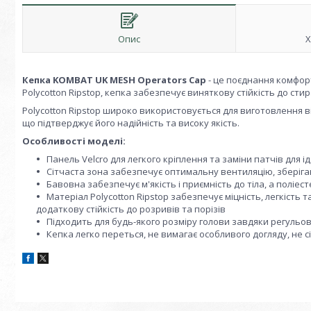
Опис
Х
Кепка KOMBAT UK MESH Operators Cap
- це поєднання комфорт
Polycotton Ripstop, кепка забезпечує виняткову стійкість до сти
Polycotton Ripstop широко використовується для виготовлення в
що підтверджує його надійність та високу якість.
Особливості моделі:
Панель Velcro для легкого кріплення та заміни патчів для ід
Сітчаста зона забезпечує оптимальну вентиляцію, зберіга
Бавовна забезпечує м'якість і приємність до тіла, а поліес
Матеріал Polycotton Ripstop забезпечує міцність, легкість
додаткову стійкість до розривів та порізів
Підходить для будь-якого розміру голови завдяки регульов
Кепка легко переться, не вимагає особливого догляду, не с