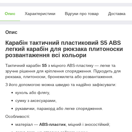
Опис
Характеристики
Відгуки про товар
Доставка
Опис
Карабін тактичний пластиковий S5 ABS
легкий карабін для рюкзака плитоноски
розвантаження всі кольори
Тактичний карабін
S5
з міцного ABS-пластику — легке та
зручне рішення для кріплення спорядження. Підходить для
рюкзака, плитоноски, бронежилета або розвантаження.
З його допомогою можна швидко та надійно зафіксувати:
кухоль або флягу,
сумку з аксесуарами,
рукавички, паракорд або легке спорядження.
Особливості:
матеріал —
ABS-пластик
, міцний і зносостійкий;