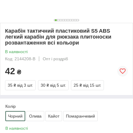
Карабін тактичний пластиковий S5 ABS
легкий карабін для рюкзака плитоноски
розвантаження всі кольори
В наявності
Код: 2144208-B
Опт і роздріб
42
₴
35 ₴
від 3 шт.
30 ₴
від 5 шт.
25 ₴
від 15 шт.
Колір
Чорний
Олива
Кайот
Помаранчевий
В наявності