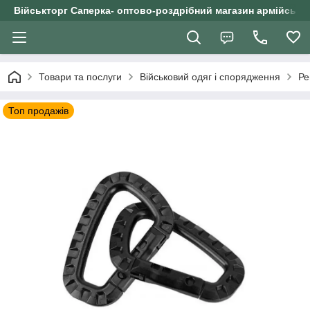
Військторг Саперка- оптово-роздрібний магазин армійського
Товари та послуги
Військовий одяг і спорядження
Ре
Топ продажів