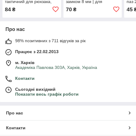
тактичний для рюкзака,
замком 8 мм | для
паз 
плитоноски, EDC,
рюкзака, плитоноски,
MOL
84
70
45
₴
₴
кріплення спорядження 1
спорядження, EDC
(чор
шт
кріплення
Про нас
98% позитивних з 711 відгуків за рік
Працює з 22.02.2013
м. Харків
Академіка Павлова 303А, Харків, Україна
Контакти
Сьогодні вихідний
Показати весь графік роботи
Про нас
Контакти