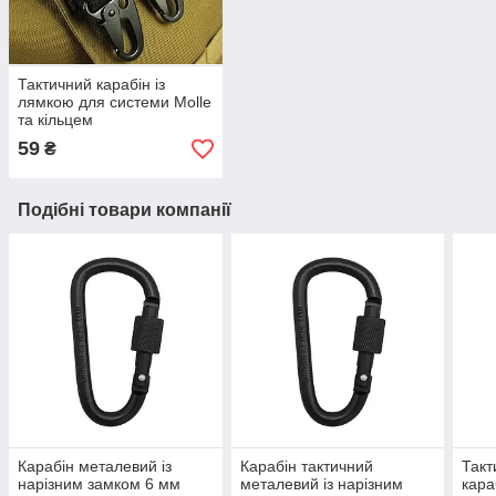
Тактичний карабін із
лямкою для системи Molle
та кільцем
59
₴
Подібні товари компанії
Карабін металевий із
Карабін тактичний
Такт
нарізним замком 6 мм
металевий із нарізним
кара