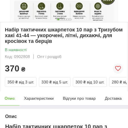
Набір тактичних шкарпеток 10 пар з Тризубом
хакі 41-44 — укорочені, літні, дихаючі, для
кросівок та берців
В наявності
Код: 0902808
Опт і роздріб
370
₴
350 ₴
від 3 шт.
330 ₴
від 5 шт.
300 ₴
від 10 шт.
280 ₴
ві
Опис
Характеристики
Відгуки про товар
Доставка
Опис
Набір тактичних шкарпеток 10 пар з