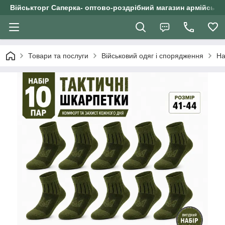
Військторг Саперка- оптово-роздрібний магазин армійського
Товари та послуги
Військовий одяг і спорядження
На