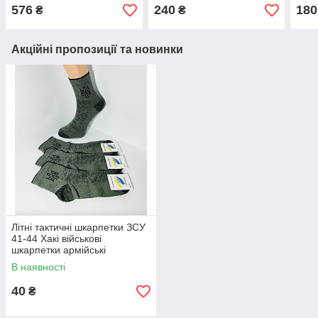
тактичні мембранні
армійські махрові
армі
576
240
180
₴
₴
шкарпетки для риболовлі,
шкарпетки
полювання та ЗСУ
Акційні пропозиції та новинки
Літні тактичні шкарпетки ЗСУ
41-44 Хакі військові
шкарпетки армійські
Житомир
В наявності
40
₴