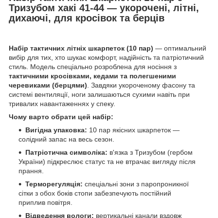
Тризубом хакі 41-44 — укорочені, літні,
дихаючі, для кросівок та берців
Набір тактичних літніх шкарпеток (10 пар)
— оптимальний
вибір для тих, хто шукає комфорт, надійність та патріотичний
стиль. Модель спеціально розроблена для носіння з
тактичними кросівками, кедами та полегшеними
черевиками (берцями)
. Завдяки укороченому фасону та
системі вентиляції, ноги залишаються сухими навіть при
тривалих навантаженнях у спеку.
Чому варто обрати цей набір:
Вигідна упаковка:
10 пар якісних шкарпеток —
солідний запас на весь сезон.
Патріотична символіка:
в'язка з Тризубом (гербом
України) підкреслює статус та не втрачає вигляду після
прання.
Терморегуляція:
спеціальні зони з паропроникної
сітки з обох боків стопи забезпечують постійний
приплив повітря.
Відведення вологи:
вертикальні канали вздовж