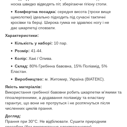
носка швидко відводять піт, зберігаючи гігієну стопи.
Комфортна посадка:
середня висота (трохи вище
щиколотки) ідеально підходить під сучасні тактичні
кросівки та берці. Широка гумка не здавлює ногу і не
дає шкарпетці сповзати.
Характеристики:
Кількість у наборі:
10 пар.
Розмір:
41-44.
Колір:
Хакі / Олива.
Склад:
80% Гребінна бавовна, 15% Поліамід, 5%
Еластан.
Виробництво:
м. Житомир, Україна (ВІАТЕКС).
Якість матеріалів:
Використання гребінної бавовни робить шкарпетки м'якими та
гіпоалергенними, а додавання поліаміду та еластану
гарантує, що вони не протруться і не розтягнуться після
численних циклів прання.
Догляд:
Прання при 30°С. Не відбілювати. Сушити природним
способом (без використання електросушарок).