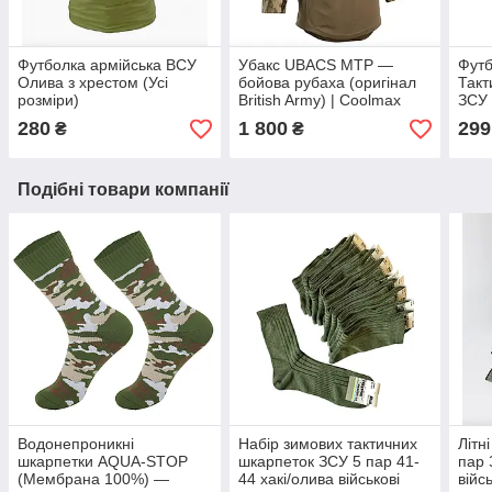
Футболка армійська ВСУ
Убакс UBACS MTP —
Футб
Олива з хрестом (Усі
бойова рубаха (оригінал
Такт
розміри)
British Army) | Coolmax
ЗСУ
торс, мультикам
280
1 800
299
₴
₴
Подібні товари компанії
Водонепроникні
Набір зимових тактичних
Літн
шкарпетки AQUA-STOP
шкарпеток ЗСУ 5 пар 41-
пар 
(Мембрана 100%) —
44 хакі/олива військові
війс