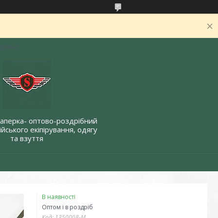
Україна
Саперка- оптово-роздрібний
йського екіпірування, одягу
та взуття
В наявності
Оптом і в роздріб
Код:
1350008-M