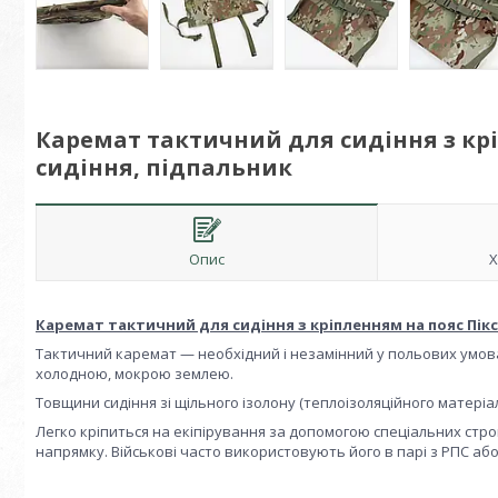
Каремат тактичний для сидіння з кр
сидіння, підпальник
Опис
Х
Каремат тактичний для сидіння з кріпленням на пояс Пікс
Тактичний каремат — необхідний і незамінний у польових умова
холодною, мокрою землею.
Товщини сидіння зі щільного ізолону (теплоізоляційного матеріал
Легко кріпиться на екіпірування за допомогою спеціальних строп
напрямку. Військові часто використовують його в парі з РПС аб