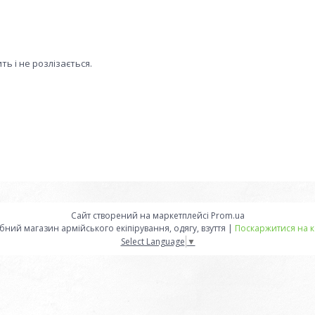
ь і не розлізається.
Сайт створений на маркетплейсі
Prom.ua
Військторг Саперка- оптово-роздрібний магазин армійського екіпірування, одягу, взуття |
Поскаржитися на к
Select Language
▼