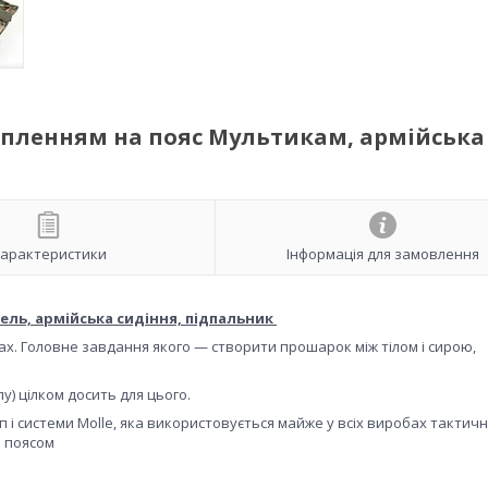
іпленням на пояс Мультикам, армійська
арактеристики
Інформація для замовлення
ель, армійська сидіння, підпальник
х. Головне завдання якого — створити прошарок між тілом і сирою,
у) цілком досить для цього.
 і системи Molle, яка використовується майже у всіх виробах тактич
о поясом