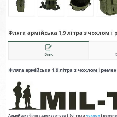
Фляга армійська 1,9 літра з чохлом і
Опис
Х
Фляга армійська 1,9 літра з чохлом і реме
Армейська Фляга двоквартова 1.9 літра з
чохлом
і ременем