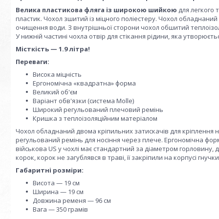
Велика пластикова фляга із широкою шийкою
для легкого 
пластик. Чохол зшитий із міцного поліестеру. Чохол обладнани
очищення води. З внутрішньої сторони чохол обшитий теплоізо
У нижній частині чохла отвір для стікання рідини, яка утворюєть
Місткість — 1.9 літра!
Переваги:
Висока міцність
Ергономічна «квадратна» форма
Великий об'єм
Варіант обв'язки (система Molle)
Широкий регульований плечовий ремінь
Кришка з теплоізоляційним матеріалом
Чохол обладнаний двома кріпильних затискачів для кріплення н
регульований ремінь для носіння через плече. Ергономічна форм
військова US у чохлі має стандартний за діаметром горловину, 
корок, корок не загублявся в траві, її закріпили на корпусі гну
Габаритні розміри:
Висота — 19 см
Ширина — 19 см
Довжина ременя — 96 см
Вага — 350 грамів