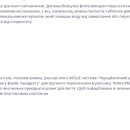
та зручного наповнення. Для виробництва фляги використовується х
й невеликою кишенею, у яку, наприклад, можна покласти таблетки для
лювальним матеріалом, який захищає воду від замерзання або перег
ся від конденсату
а пояс, поясний ремінь, рюкзак или к MOLLE системе. Передбачений 
а у формі "квадрату" для зручного перенесення в рюкзаку. Фляга MI
до якої можна приєднати шланг для пиття. Щоб пофарбована в зелени
чким пластиковим хлястиком