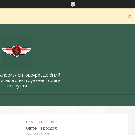
Україна
Саперка- оптово-роздрібний
йського екіпірування, одягу
та взуття
Немає в наявності
Оптом і в роздріб
Код:
14510001