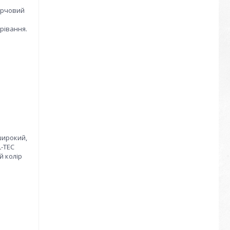
арчовий
рівання.
широкий,
L-TEC
й колір