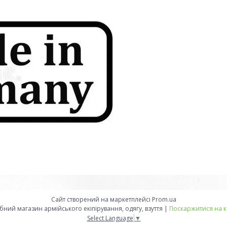
Сайт створений на маркетплейсі
Prom.ua
Військторг Саперка- оптово-роздрібний магазин армійського екіпірування, одягу, взуття |
Поскаржитися на к
Select Language
▼