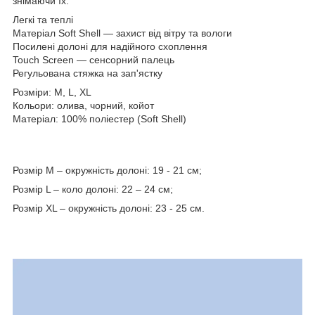
знімаючи їх.
Легкі та теплі
Матеріал Soft Shell — захист від вітру та вологи
Посилені долоні для надійного схоплення
Touch Screen — сенсорний палець
Регульована стяжка на зап'ястку
Розміри: M, L, XL
Кольори: олива, чорний, койот
Матеріал: 100% поліестер (Soft Shell)
Розмір M – окружність долоні: 19 - 21 см;
Розмір L – коло долоні: 22 – 24 см;
Розмір XL – окружність долоні: 23 - 25 см.