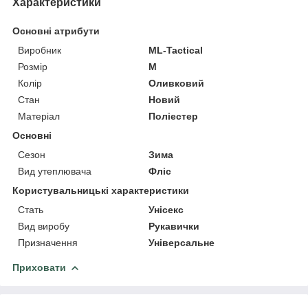
Характеристики
Основні атрибути
Виробник
ML-Tactical
Розмір
M
Колір
Оливковий
Стан
Новий
Матеріал
Поліестер
Основні
Сезон
Зима
Вид утеплювача
Фліс
Користувальницькі характеристики
Стать
Унісекс
Вид виробу
Рукавички
Призначення
Універсальне
Приховати