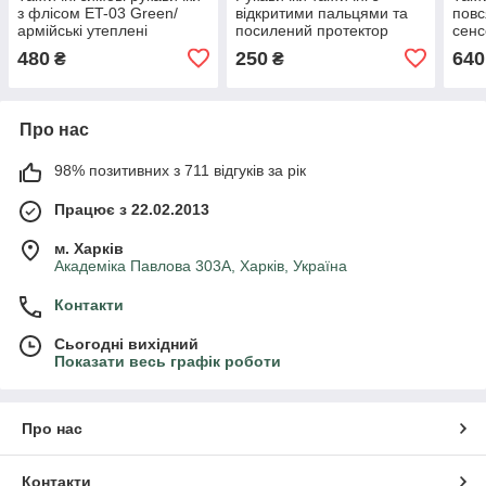
з флісом ET-03 Green/
відкритими пальцями та
повс
армійські утеплені
посилений протектор
сенс
рукавички олива (M, L, XL)
Оливковий OAKLEY
Stur
480
250
640
₴
₴
(125
Про нас
98% позитивних з 711 відгуків за рік
Працює з 22.02.2013
м. Харків
Академіка Павлова 303А, Харків, Україна
Контакти
Сьогодні вихідний
Показати весь графік роботи
Про нас
Контакти