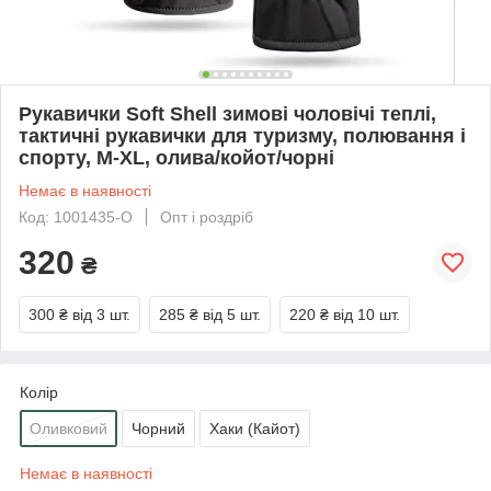
Рукавички Soft Shell зимові чоловічі теплі,
тактичні рукавички для туризму, полювання і
спорту, M-XL, олива/койот/чорні
Немає в наявності
Код: 1001435-O
Опт і роздріб
320
₴
300 ₴
від 3 шт.
285 ₴
від 5 шт.
220 ₴
від 10 шт.
Колір
Оливковий
Чорний
Хаки (Кайот)
Немає в наявності