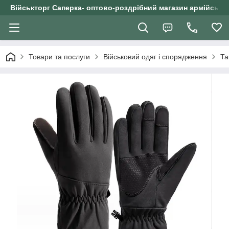
Військторг Саперка- оптово-роздрібний магазин армійського
Товари та послуги
Військовий одяг і спорядження
Та