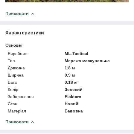
Приховати
Характеристики
Основні
Виробник
ML-Tactical
Тип
Мережа маскувальна
Довжина
1.8 м
Ширина
0.9 м
Вага
0.18 кг
Колір
Зелений
Забарвлення
Flaktarn
Стан
Новий
Матеріал
Бавовна
Приховати