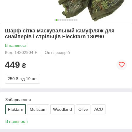
Шарф сітка маскувальний камуфляж для
снайперів і стрільців Flecktarn 180*90
В наявності
Код: 14202904-F
Опт і роздріб
449
₴
250 ₴
від 10 шт.
Забарвлення
Flaktarn
Multicam
Woodland
Olive
ACU
В наявності