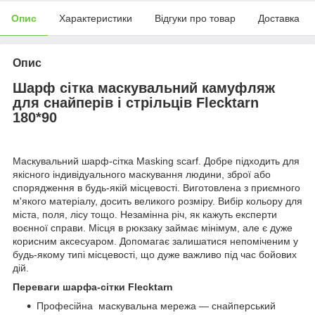
Опис
Характеристики
Відгуки про товар
Доставка
Опис
Шарф сітка маскувальний камуфляж
для снайперів і стрільців Flecktarn
180*90
Маскувальний шарф-сітка Masking scarf. Добре підходить для
якісного індивідуального маскування людини, зброї або
спорядження в будь-якій місцевості. Виготовлена з приємного
м'якого матеріалу, досить великого розміру. Вибір кольору для
міста, поля, лісу тощо. Незамінна річ, як кажуть експерти
воєнної справи. Місця в рюкзаку займає мінімум, але є дуже
корисним аксесуаром. Допомагає залишатися непоміченим у
будь-якому типі місцевості, що дуже важливо під час бойових
дій.
Переваги шарфа-сітки Flecktarn
Професійна маскувальна мережа — снайперський