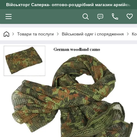
Військторг Саперка- оптово-роздрібний магазин армійського
Товари та послуги
Військовий одяг і спорядження
Ко