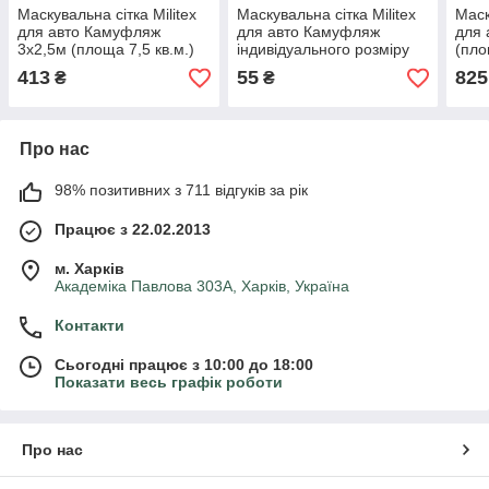
Маскувальна сітка Militex
Маскувальна сітка Militex
Маск
для авто Камуфляж
для авто Камуфляж
для 
3х2,5м (площа 7,5 кв.м.)
індивідуального розміру
(пло
(50 грн за 1 кв.м.)
413
55
825
₴
₴
Про нас
98% позитивних з 711 відгуків за рік
Працює з 22.02.2013
м. Харків
Академіка Павлова 303А, Харків, Україна
Контакти
Сьогодні працює з 10:00 до 18:00
Показати весь графік роботи
Про нас