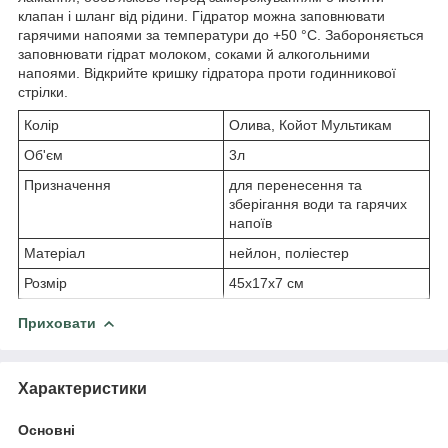
клапан і шланг від рідини. Гідратор можна заповнювати
гарячими напоями за температури до +50 °C. Забороняється
заповнювати гідрат молоком, соками й алкогольними
напоями. Відкрийте кришку гідратора проти годинникової
стрілки.
Колір
Олива, Койот Мультикам
Об'єм
3л
Призначення
для перенесення та
зберігання води та гарячих
напоїв
Матеріал
нейлон, поліестер
Розмір
45x17x7 см
Приховати
Характеристики
Основні