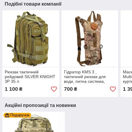
Подібні товари компанії
Рюкзак тактичний
Гідратор KMS 3 ,
Маск
рейдовий SILVER KNIGHT
тактичний рюкзак для
Mult
3P 35 л
води, питна система,
курт
медуза
бала
1 100
700
1 3
₴
₴
рюкз
маск
Акційні пропозиції та новинки
Подарунок