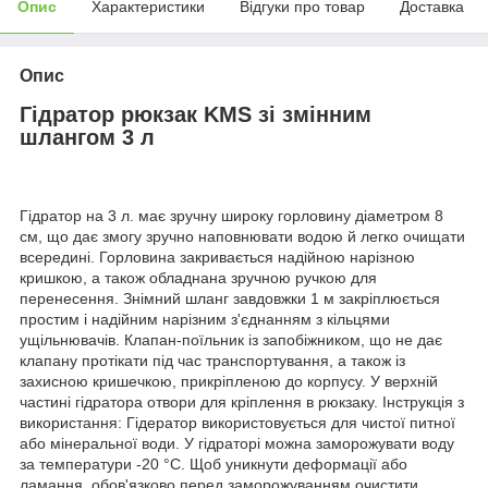
Опис
Характеристики
Відгуки про товар
Доставка
Опис
Гідратор рюкзак KMS зі змінним
шлангом 3 л
Гідратор на 3 л. має зручну широку горловину діаметром 8
см, що дає змогу зручно наповнювати водою й легко очищати
всередині. Горловина закривається надійною нарізною
кришкою, а також обладнана зручною ручкою для
перенесення. Знімний шланг завдовжки 1 м закріплюється
простим і надійним нарізним з'єднанням з кільцями
ущільнювачів. Клапан-поїльник із запобіжником, що не дає
клапану протікати під час транспортування, а також із
захисною кришечкою, прикріпленою до корпусу. У верхній
частині гідратора отвори для кріплення в рюкзаку. Інструкція з
використання: Гідератор використовується для чистої питної
або мінеральної води. У гідраторі можна заморожувати воду
за температури -20 °C. Щоб уникнути деформації або
ламання, обов'язково перед заморожуванням очистити