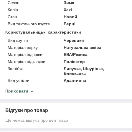
Сезон
Зима
Колір
Хакі
Стан
Новий
Вид тактичного взуття
Берці
Користувальницькі характеристики
Вид взуття
Черевики
Матеріал верху
Натуральна шкіра
Матеріал підошви
ЕВА/Резина
Матеріал підкладки
Поліестер
Застібка
Липучка, Шнурівка,
Блискавка
Вид устілки
Адаптивна
Приховати
Відгуки про товар
Ще немає відгуків про цей товар