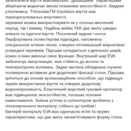
забезпечити взуття максимально "дышащими" Характерами
зберігаючи водночас високі показники зносостійкості. Завдяки
утеплювачу ThinsulateTM Insulation взуття має
терморегулювальні властивості,
черевики можна використовувати як у осінньо-весняний
період, так і взимку. Надійна змійка YKK дає змогу швидко
знімати та одягати взуття. Посилений задник і носок.
Перфорована поліестерова підкладка, наповнена
спеціальною м'якою піною, створює оптимальний мікроклімат
усередині черевиків. Підошва складається з декількох шарів,
кожен із яких виконує свою функцію. Внутрішній шар EVA
забезпечує амортизацію, має стійкість до вологи та
температурних коливань. Задня частина обладнана гнучкою
полімерною вставкою для додаткової фіксації стопи. Підошва
кріпиться до основи вулканізаційним способом, що підвищує
термін використання взуття та створює додаткову
водонепроникність. Еластичний жорсткий гумовий протектор
має підвищеною зносостійкістю, погашає основне
навантаження. Знімна устілка із супінатором зроблена з
гіпоалергенного матеріалу, стійкого до грибків і
бактерій матеріалу EVA має одночасно м'які та пружні
характеристики, що дає змогу запам'ятовувати форму стопи.