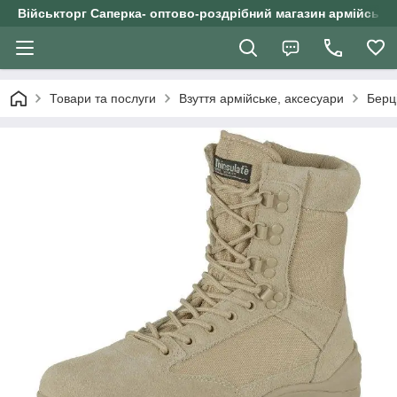
Військторг Саперка- оптово-роздрібний магазин армійського
Товари та послуги
Взуття армійське, аксесуари
Берці