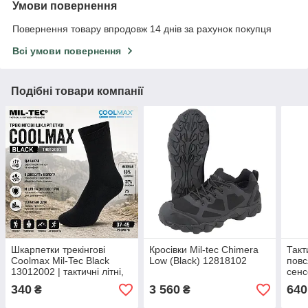
Умови повернення
Повернення товару впродовж 14 днів за рахунок покупця
Всі умови повернення
Подібні товари компанії
Шкарпетки трекінгові
Кросівки Mil-tec Chimera
Такт
Coolmax Mil-Tec Black
Low (Black) 12818102
повс
13012002 | тактичні літні,
сенс
повітропроникні, під берці,
Stur
340
3 560
640
₴
₴
армійські, туристичні
(125