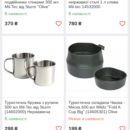
подвійними стінками 300 мл
неіржавкої сталі 1 л олива
Mil-Tec від Sturm "Olive"
Mil-tec 14532000
(14603000) Нержавіюча
В наявності
В наявності
сталь
370
780
₴
₴
Туристична Кружка з ручкою
Туристична складана Чашка -
500 мл Mil-Tec від Sturm
Миска 600 мл Wildo "Fold A
(14602000) Нержавіюча
Cup Big" (14605301) Olive
сталь
В наявності
Немає в наявності
298
199
₴
₴