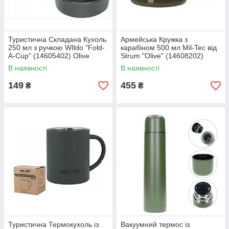
Туристична Складана Кухоль
Армейська Кружка з
250 мл з ручкою WIldo "Fold-
карабіном 500 мл Mil-Tec від
A-Cup" (14605402) Olive
Strum "Olive" (14608202)
Нержавіюча сталь
В наявності
В наявності
149
455
₴
₴
Туристична Термокухоль із
Вакуумний термос із